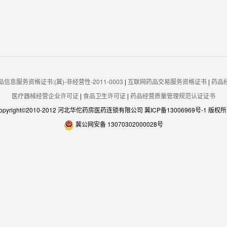
信息服务资格证书:(冀)-非经营性-2011-0003
|
互联网药品交易服务资格证书
|
药品
医疗器械经营企业许可证
|
食品卫生许可证
|
药品经营质量管理规范认证证书
opyright©2010-2012 河北华佗药房医药连锁有限公司
冀ICP备13006969号-1
版权所
冀公网安备 13070302000028号