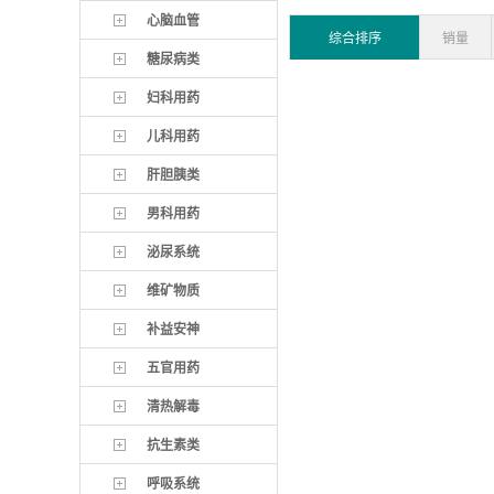
心脑血管
综合排序
销量
糖尿病类
妇科用药
儿科用药
肝胆胰类
男科用药
泌尿系统
维矿物质
补益安神
五官用药
清热解毒
抗生素类
呼吸系统