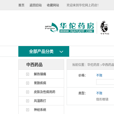
首页
返回旧站
收藏网站
欢迎来到华佗网上药店！
全部产品分类
中西药品
当前位置：
华佗药房 >
中西药品
解热镇痛
价格：
不限
胃肠疾病
皮肤及性病用药
类型：
不限
隐形眼镜
风湿跌打
神经系统