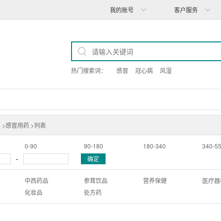
我的账号
客户服务
热门搜索词：
感冒
冠心病
风湿
 >
感冒用药 >
列表
0-90
90-180
180-340
340-5
-
确定
中西药品
参茸饮品
营养保健
医疗器
化妆品
处方药