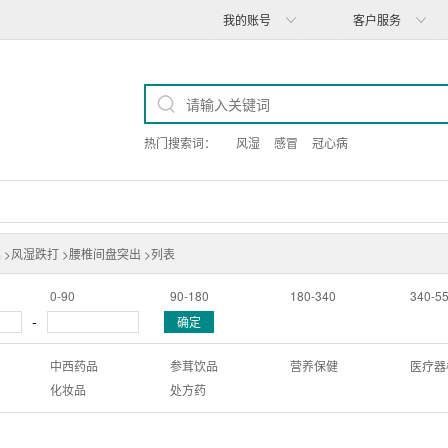
我的账号
客户服务
热门搜索词：
风湿
感冒
冠心病
 >
风湿跌打 >
腰椎间盘突出 >
列表
0-90
90-180
180-340
340-5
-
确定
中西药品
参茸饮品
营养保健
医疗器
化妆品
处方药