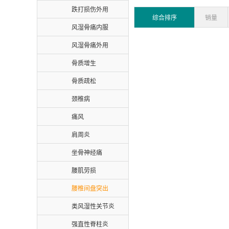
跌打损伤外用
综合排序
销量
风湿骨痛内服
风湿骨痛外用
骨质增生
骨质疏松
颈椎病
痛风
肩周炎
坐骨神经痛
腰肌劳损
腰椎间盘突出
类风湿性关节炎
强直性脊柱炎