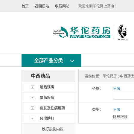
首页
返回旧站
收藏网站
欢迎来到华佗网上药店！
全部产品分类
中西药品
当前位置：
华佗药房 >
中西药品
解热镇痛
价格：
不限
胃肠疾病
皮肤及性病用药
类型：
不限
隐形眼镜
风湿跌打
跌打损伤内服