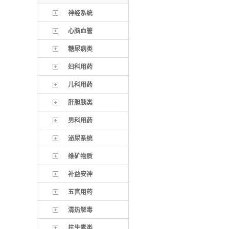
神经系统
心脑血管
糖尿病类
妇科用药
儿科用药
肝胆胰类
男科用药
泌尿系统
维矿物质
补益安神
五官用药
清热解毒
抗生素类