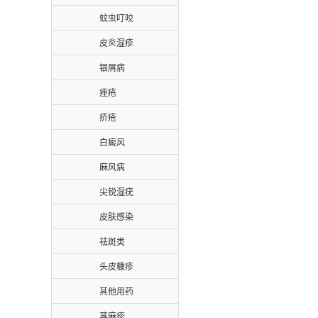
蚊虫叮咬
皮炎湿疹
银屑病
痤疮
疥疮
白癜风
麻风病
尖锐湿疣
皮肤感染
祛斑类
头皮糠疹
其他用药
荨麻疹