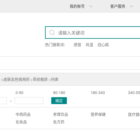
我的账号
客户服务
热门搜索词：
感冒
风湿
冠心病
 >
皮肤及性病用药 >
带状疱疹 >
列表
0-90
90-180
180-340
340-5
-
确定
中西药品
参茸饮品
营养保健
医疗器
化妆品
处方药