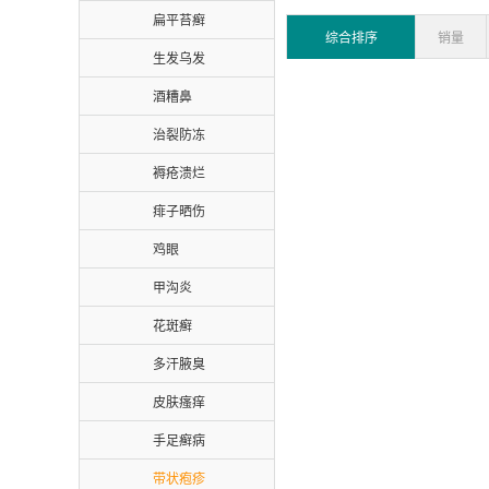
扁平苔癣
综合排序
销量
生发乌发
酒糟鼻
治裂防冻
褥疮溃烂
痱子晒伤
鸡眼
甲沟炎
花斑癣
多汗腋臭
皮肤瘙痒
手足癣病
带状疱疹