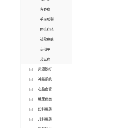
青春痘
手足皲裂
痈疽疔疮
祛除疤痕
灰指甲
艾滋病
风湿跌打
神经系统
心脑血管
糖尿病类
妇科用药
儿科用药