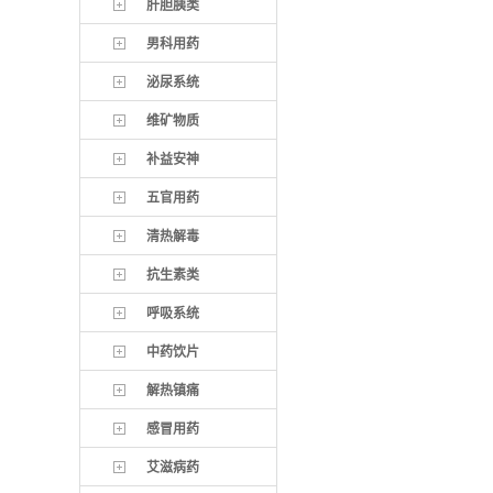
肝胆胰类
男科用药
泌尿系统
维矿物质
补益安神
五官用药
清热解毒
抗生素类
呼吸系统
中药饮片
解热镇痛
感冒用药
艾滋病药