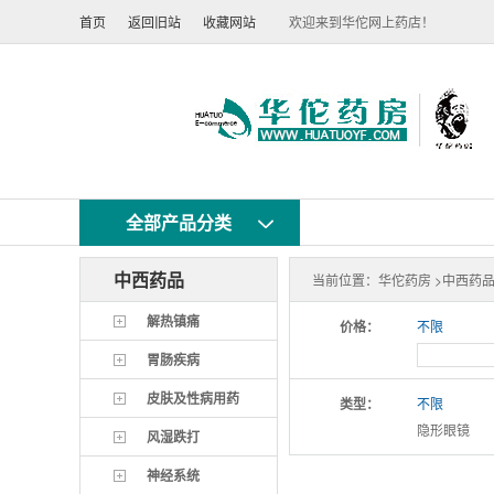
首页
返回旧站
收藏网站
欢迎来到华佗网上药店！
全部产品分类
中西药品
当前位置：
华佗药房 >
中西药品
解热镇痛
价格：
不限
胃肠疾病
皮肤及性病用药
类型：
不限
隐形眼镜
风湿跌打
神经系统