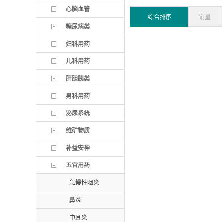
心脑血管
综合排序
销量
糖尿病类
妇科用药
儿科用药
肝胆胰类
男科用药
泌尿系统
维矿物质
补益安神
五官用药
急慢性咽炎
鼻炎
中耳炎