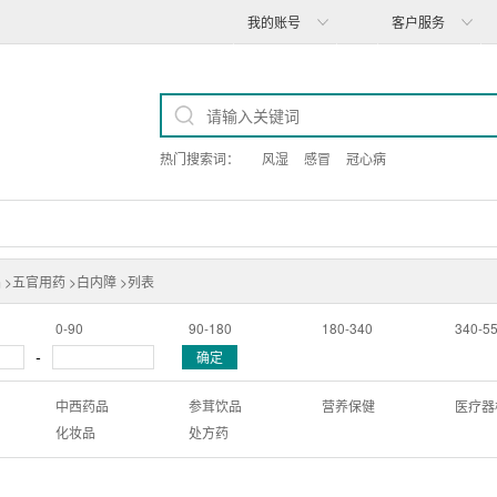
我的账号
客户服务
热门搜索词：
风湿
感冒
冠心病
 >
五官用药 >
白内障 >
列表
0-90
90-180
180-340
340-5
-
确定
中西药品
参茸饮品
营养保健
医疗器
化妆品
处方药