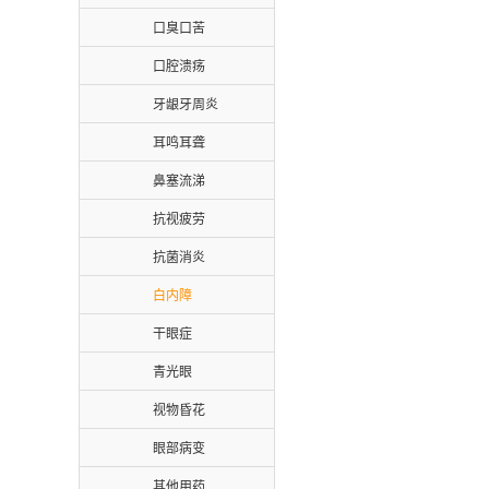
口臭口苦
口腔溃疡
牙龈牙周炎
耳鸣耳聋
鼻塞流涕
抗视疲劳
抗菌消炎
白内障
干眼症
青光眼
视物昏花
眼部病变
其他用药