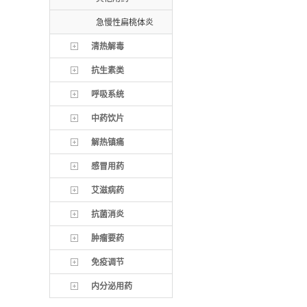
急慢性扁桃体炎
清热解毒
抗生素类
呼吸系统
中药饮片
解热镇痛
感冒用药
艾滋病药
抗菌消炎
肿瘤要药
免疫调节
内分泌用药